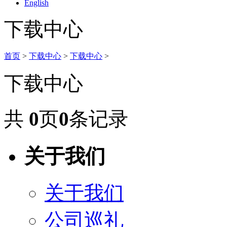
English
下载中心
首页
>
下载中心
>
下载中心
>
下载中心
共
0
页
0
条记录
关于我们
关于我们
公司巡礼