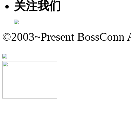
关注我们
©2003~Present BossConn A