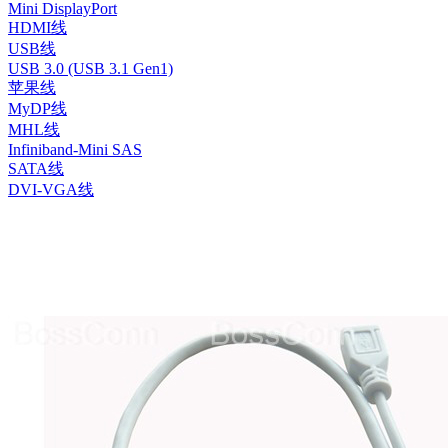
Mini DisplayPort
HDMI线
USB线
USB 3.0 (USB 3.1 Gen1)
苹果线
MyDP线
MHL线
Infiniband-Mini SAS
SATA线
DVI-VGA线