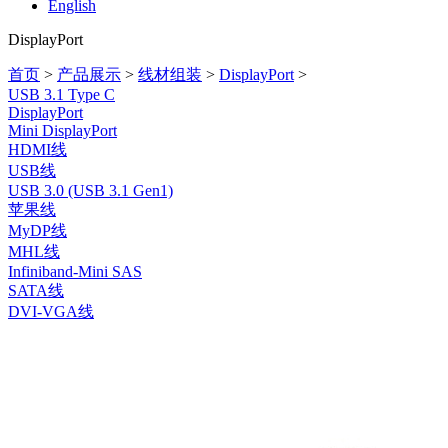
English
DisplayPort
首页
>
产品展示
>
线材组装
>
DisplayPort
>
USB 3.1 Type C
DisplayPort
Mini DisplayPort
HDMI线
USB线
USB 3.0 (USB 3.1 Gen1)
苹果线
MyDP线
MHL线
Infiniband-Mini SAS
SATA线
DVI-VGA线