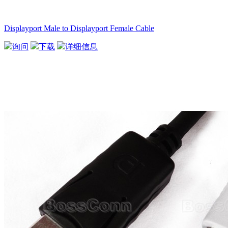
Displayport Male to Displayport Female Cable
询问
下载
详细信息