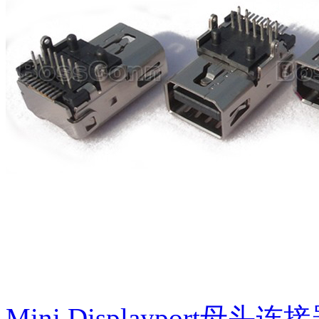
Mini Displayport母头连