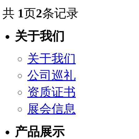
共
1
页
2
条记录
关于我们
关于我们
公司巡礼
资质证书
展会信息
产品展示