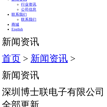
行业资讯
公司信息
联系我们
联系我们
商城
English
新闻资讯
首页
>
新闻资讯
>
新闻资讯
深圳博士联电子有限公司，
全部更新