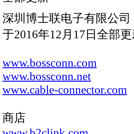
深圳博士联电子有限公司，
于2016年12月17日全部
www.bossconn.com
www.bossconn.net
www.cable-connector.com
商店
www.b2clink.com