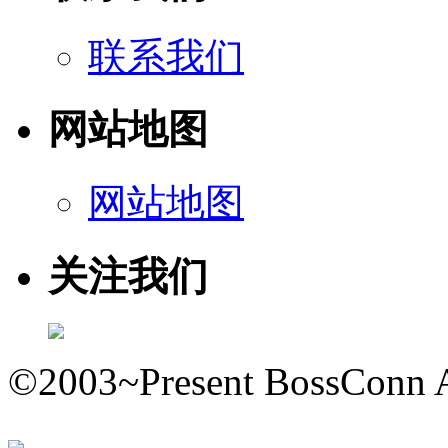
联系我们
网站地图
网站地图
关注我们
©2003~Present BossConn A