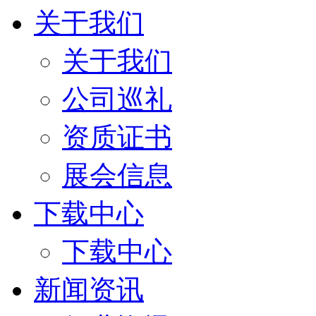
关于我们
关于我们
公司巡礼
资质证书
展会信息
下载中心
下载中心
新闻资讯