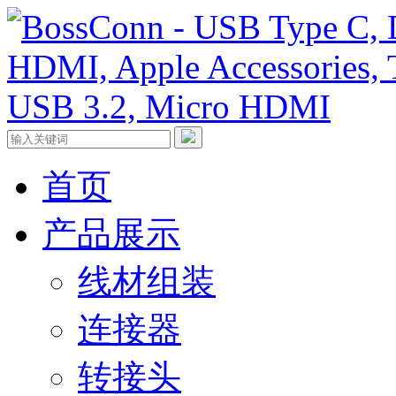
首页
产品展示
线材组装
连接器
转接头