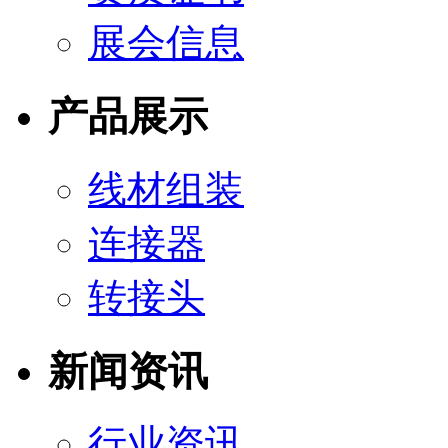
展会信息
产品展示
线材组装
连接器
转接头
新闻资讯
行业资讯