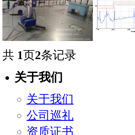
共
1
页
2
条记录
关于我们
关于我们
公司巡礼
资质证书