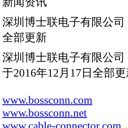
新闻资讯
深圳博士联电子有限公司，
全部更新
深圳博士联电子有限公司，
于2016年12月17日全部
www.bossconn.com
www.bossconn.net
www.cable-connector.com