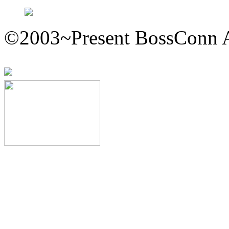
©2003~Present BossConn A