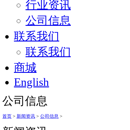
行业资讯
公司信息
联系我们
联系我们
商城
English
公司信息
首页
>
新闻资讯
>
公司信息
>